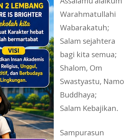
Assalamu'alaikum
Warahmatullahi
Wabarakatuh;
Salam sejahtera
bagi kita semua;
Shalom, Om
Swastyastu,
Namo
Buddhaya;
Salam Kebajikan.
Sampurasun