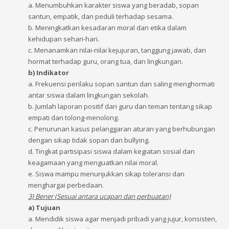
a. Menumbuhkan karakter siswa yang beradab, sopan
santun, empatik, dan peduli terhadap sesama.
b. Meningkatkan kesadaran moral dan etika dalam
kehidupan sehari-hari.
c. Menanamkan nilai-nilai kejujuran, tanggung jawab, dan
hormat terhadap guru, orang tua, dan lingkungan.
b) Indikator
a. Frekuensi perilaku sopan santun dan saling menghormati
antar siswa dalam lingkungan sekolah.
b. Jumlah laporan positif dari guru dan teman tentang sikap
empati dan tolong-menolong.
c. Penurunan kasus pelanggaran aturan yang berhubungan
dengan sikap tidak sopan dan bullying.
d. Tingkat partisipasi siswa dalam kegiatan sosial dan
keagamaan yang menguatkan nilai moral.
e. Siswa mampu menunjukkan sikap toleransi dan
menghargai perbedaan.
3) Bener (Sesuai antara ucapan dan perbuatan)
a) Tujuan
a. Mendidik siswa agar menjadi pribadi yang jujur, konsisten,