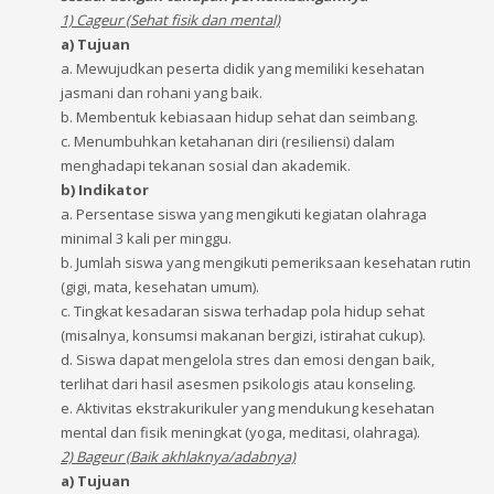
1) Cageur (Sehat fisik dan mental)
a) Tujuan
a. Mewujudkan peserta didik yang memiliki kesehatan
jasmani dan rohani yang baik.
b. Membentuk kebiasaan hidup sehat dan seimbang.
c. Menumbuhkan ketahanan diri (resiliensi) dalam
menghadapi tekanan sosial dan akademik.
b) Indikator
a. Persentase siswa yang mengikuti kegiatan olahraga
minimal 3 kali per minggu.
b. Jumlah siswa yang mengikuti pemeriksaan kesehatan rutin
(gigi, mata, kesehatan umum).
c. Tingkat kesadaran siswa terhadap pola hidup sehat
(misalnya, konsumsi makanan bergizi, istirahat cukup).
d. Siswa dapat mengelola stres dan emosi dengan baik,
terlihat dari hasil asesmen psikologis atau konseling.
e. Aktivitas ekstrakurikuler yang mendukung kesehatan
mental dan fisik meningkat (yoga, meditasi, olahraga).
2) Bageur (Baik akhlaknya/adabnya)
a) Tujuan