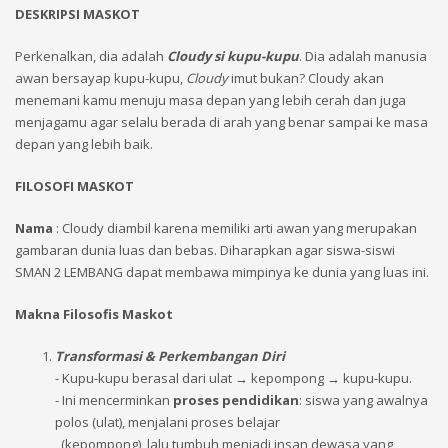
DESKRIPSI MASKOT
Perkenalkan, dia adalah
Cloudy si kupu-kupu
. Dia adalah manusia
awan bersayap kupu-kupu,
Cloudy
imut bukan? Cloudy akan
menemani kamu menuju masa depan yang lebih cerah dan juga
menjagamu agar selalu berada di arah yang benar sampai ke masa
depan yang lebih baik.
FILOSOFI MASKOT
Nama
: Cloudy diambil karena memiliki arti awan yang merupakan
gambaran dunia luas dan bebas. Diharapkan agar siswa-siswi
SMAN 2 LEMBANG dapat membawa mimpinya ke dunia yang luas ini.
Makna Filosofis Maskot
Transformasi & Perkembangan Diri
- Kupu-kupu berasal dari ulat → kepompong → kupu-kupu.
- Ini mencerminkan
proses pendidikan
: siswa yang awalnya
polos (ulat), menjalani proses belajar
(kepompong), lalu tumbuh menjadi insan dewasa yang