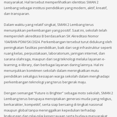
masyarakat. Hal tersebut memperlihatkan identitas SMAN 2
Lembang sebagai institusi pendidikan yang modern, aktif, kreatif,
dan transparan.
Dalam waktu yang relatif singkat, SMAN 2 Lembang terus
menunjukkan perkembangan yang positif. Saat ini, sekolah telah
memperoleh akreditasi B berdasarkan SK Akreditasi Nomor
104/BAN-PDM/SK/2024. Perkembangan tersebut turut didukung oleh
peningkatan fasilitas pendidikan, baik dari segi infrastruktur seperti
ruang kelas, perpustakaan, laboratorium, jaringan internet, dan
sarana olahraga, maupun dari segi teknologi melalui layanan e-
learning, e-library, dan berbagai layanan daring lainnya. Hal ini
menunjukkan komitmen sekolah dalam meningkatkan mutu
pendidikan sekaligus kesiapan warga sekolah dalam menghadapi
perkembangan teknologi yang terus bergerak maju.
Dengan semangat “Future is Brighter” sebagai moto sekolah, SMAN 2
Lembang terus berupaya menciptakan generasi muda yang religius,
berkarakter, kompetitif, serta siap bersaing di tingkat nasional
maupun global tanpa meninggalkan kepedulian terhadap
lingkungan dan nilai-nilai kepercayaan serta budaya masyarakat