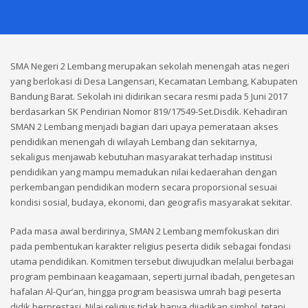
SMA Negeri 2 Lembang merupakan sekolah menengah atas negeri
yang berlokasi di Desa Langensari, Kecamatan Lembang, Kabupaten
Bandung Barat. Sekolah ini didirikan secara resmi pada 5 Juni 2017
berdasarkan SK Pendirian Nomor 819/17549-Set.Disdik. Kehadiran
SMAN 2 Lembang menjadi bagian dari upaya pemerataan akses
pendidikan menengah di wilayah Lembang dan sekitarnya,
sekaligus menjawab kebutuhan masyarakat terhadap institusi
pendidikan yang mampu memadukan nilai kedaerahan dengan
perkembangan pendidikan modern secara proporsional sesuai
kondisi sosial, budaya, ekonomi, dan geografis masyarakat sekitar.
Pada masa awal berdirinya, SMAN 2 Lembang memfokuskan diri
pada pembentukan karakter religius peserta didik sebagai fondasi
utama pendidikan. Komitmen tersebut diwujudkan melalui berbagai
program pembinaan keagamaan, seperti jurnal ibadah, pengetesan
hafalan Al-Qur’an, hingga program beasiswa umrah bagi peserta
didik berprestasi. Nilai religius tidak hanya dijadikan simbol, tetapi