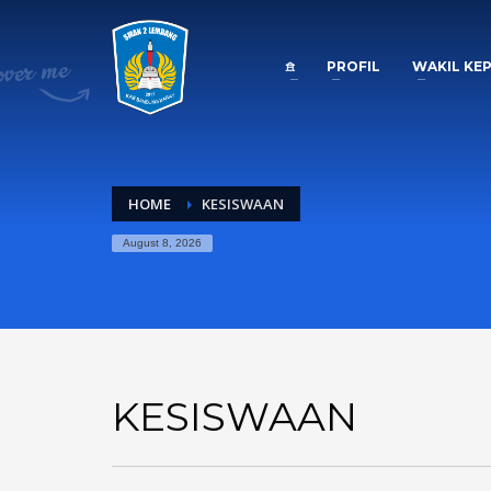
𖠿
PROFIL
WAKIL KE
HOME
KESISWAAN
August 8, 2026
KESISWAAN