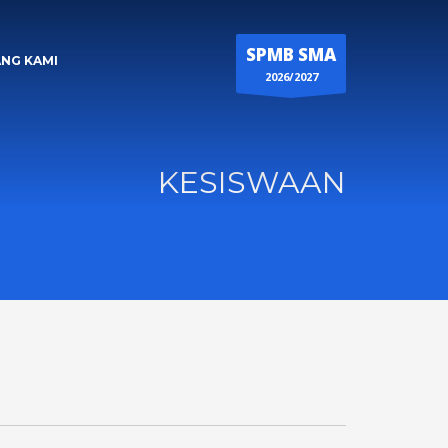
SPMB SMA
NG KAMI
2026/2027
KESISWAAN